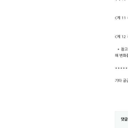
2. 유
<제 1
2. 
<제 12
* 참고
해 변화
*****
기타 궁금
댓글