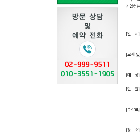
기입하는
______
[일 시
* 강의
[교재 
* 부교
[대 상
[인 원
신청 현
[수강료
[국민은
[장 소]