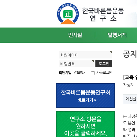
공
회원아이디
비밀번호
회원가입
정보찾기
자동로그인
[교욱
작성자
이전글
본 과정
로 본인
와 결과
매주 나