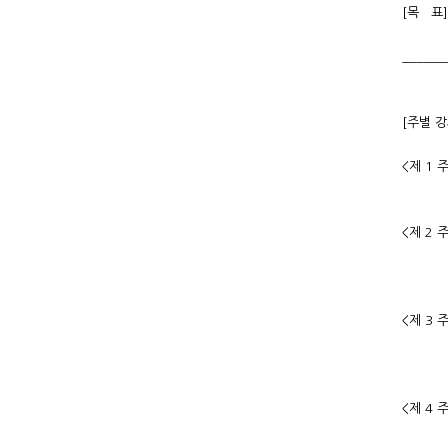
[목 표
______
[주별 
<제 1
2. 
<제 2
2.
3. 바
<제 3
2.
3. 바
<제 4
2.